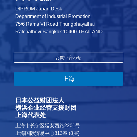
DIPROM Japan Desk
Department of Industrial Promotion
75/6 Rama VI Road Thungphayathai
Ratchathevi Bangkok 10400 THAILAND
お問い合わせ
上海
日本公益财团法人
横浜企业经营支援财团
上海代表处
上海市长宁区延安西路2201号
上海国际贸易中心813室 (8层)