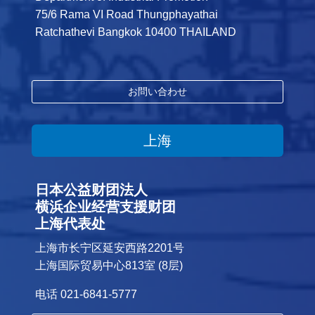
75/6 Rama VI Road Thungphayathai
Ratchathevi Bangkok 10400 THAILAND
お問い合わせ
上海
日本公益财团法人
横浜企业经营支援财团
上海代表处
上海市长宁区延安西路2201号
上海国际贸易中心813室 (8层)
电话 021-6841-5777