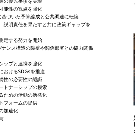
通の優先事項を実現
可能性の観点を強化
トに基づいた予算編成と公共調達に転換
、説明責任を果たすと共に政策ギャップを
測定する努力を開始
ガバナンス構造の障壁や関係部署との協力関係
シップと連携を強化
おけるSDGsを推進
続性の必要性の認識
ートナーシップの模索
るための活動の活発化
トフォームの提供
の加速化
与