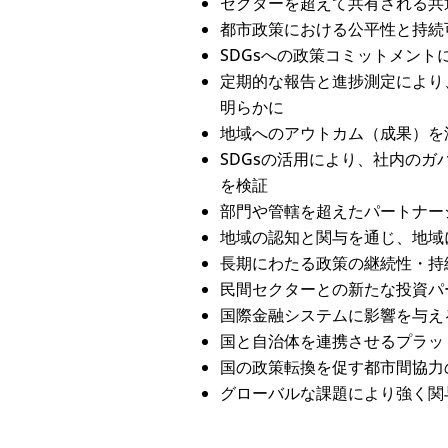
セクターを超えて共有される共
都市政策における公平性と持続
SDGsへの政策コミットメン
定期的な報告と進捗測定により
明らかに
地域へのアウトカム（成果）を
SDGsの活用により、社内の
を検証
部門や管轄を超えたパートナー
地域の認知と関与を通じ、地域に
長期にわたる政策の継続性・持
民間セクターとの新たな投資パ
国際金融システムに影響を与え
国と自治体を連携させるプラッ
国の政策転換を促す都市間協力
グローバルな課題により強く関