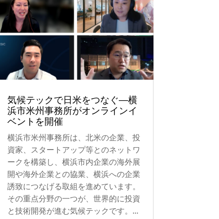
気候テックで日米をつなぐ―横
浜市米州事務所がオンラインイ
ベントを開催
横浜市米州事務所は、北米の企業、投
資家、スタートアップ等とのネットワ
ークを構築し、横浜市内企業の海外展
開や海外企業との協業、横浜への企業
誘致につなげる取組を進めています。
その重点分野の一つが、世界的に投資
と技術開発が進む気候テックです。...