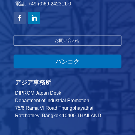
電話: +49-(0)69-242311-0
お問い合わせ
バンコク
アジア事務所
DIPROM Japan Desk
Department of Industrial Promotion
75/6 Rama VI Road Thungphayathai
Ratchathevi Bangkok 10400 THAILAND