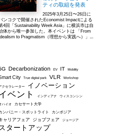
ティの取組を発表
2025年3月25日〜26日に
バンコクで開催されたEconomist Impactによる
第4回「Sustainability Week Asia」に横浜市は自
治体から唯一参加した。本イベントは 「From
Idealism to Pragmatism（理想から実践へ）」...
Decarbonization
5G
IT
EV
Mobility
VLR
Smart City
True digital park
Workshop
イノベーション
アクセラレーター
イベント
インディアナ
ウィスコンシン
カセサート大学
オハイオ
カンパニー・スポットライト
カンボジア
キャリアフェア
ジョブフェア
ジョージア
スタートアップ