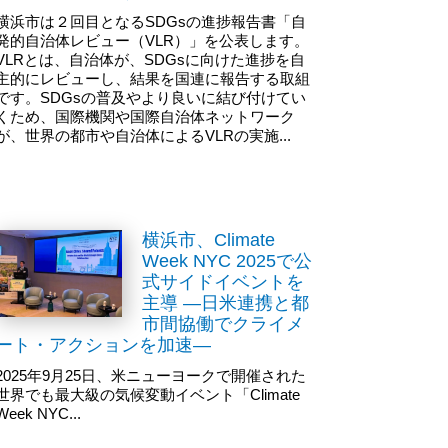
横浜市は２回目となるSDGsの進捗報告書「自
発的自治体レビュー（VLR）」を公表します。
VLRとは、自治体が、SDGsに向けた進捗を自
主的にレビューし、結果を国連に報告する取組
です。SDGsの普及やより良いに結び付けてい
くため、国際機関や国際自治体ネットワーク
が、世界の都市や自治体によるVLRの実施...
横浜市、Climate
Week NYC 2025で公
式サイドイベントを
主導 ―日米連携と都
市間協働でクライメ
ート・アクションを加速―
2025年9月25日、米ニューヨークで開催された
世界でも最大級の気候変動イベント「Climate
Week NYC...