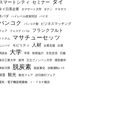
タイ
スマートシティ
セミナー
タイ日系企業
タマサート大学
ダナン
テキサス
ネバダ
ハイレベル政策対話
バイオ
バンコク
ビジネスマッチング
バンコク都
フランクフルト
フェア
フェスティバル
マサチューセッツ
ベトナム
人材
モビリティ
ムンバイ
企業支援
出展
大学
商談会
市長
技術協力
文化交流
日越
泰日工業大学
港湾
王立プノンペン大学
環型都市
脱炭素
神奈川県
脱炭素化
自動運転バス
観光
製造
観光フェア
訪日旅行フェア
電気・電子機器廃棄物
Ｉ・ＴＯＰ横浜