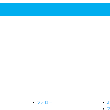
ニューヨーク
米州事務所
欧
135 West 50th Street
Boc
Suite 200
53
New York, NY 10020
603
電話: +1-646-905-3758
電話:
フォロー