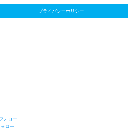
プライバシーポリシー
フランクフルト
バンコク
州事務所
アジア事務所
kenheimer Landstraße 51-
DIPROM Japan Desk
Department of Industrial
25 Frankfurt am Main
Promotion
75/6 Rama VI Road
 +49-(0)69-242311-0
Thungphayathai Ratchathe
Bangkok 10400 THAILAN
フォロー
フォロー