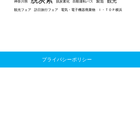
観光
製造
神奈川県
脱炭素化
自動運転バス
観光フェア
訪日旅行フェア
電気・電子機器廃棄物
Ｉ・ＴＯＰ横浜
プライバシーポリシー
ニューヨーク
米州事務所
135 West 50th Street
Suite 200