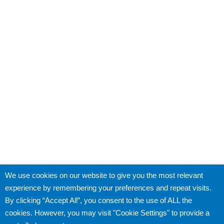
プライバシーポリシー
We use cookies on our website to give you the most relevant
experience by remembering your preferences and repeat visits.
©
2026 City of Yokohama Global Offices. All rights
By clicking “Accept All”, you consent to the use of ALL the
reserved.
cookies. However, you may visit "Cookie Settings" to provide a
横浜市公式サイト