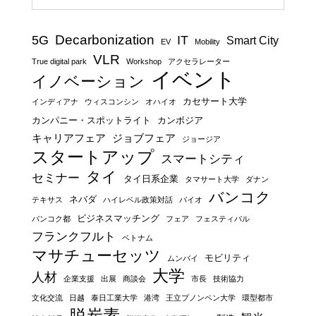
Decarbonization
5G
IT
Smart City
EV
Mobility
VLR
True digital park
Workshop
アクセラレーター
イベント
イノベーション
カセサート大学
インディアナ
ウィスコンシン
オハイオ
カンパニー・スポットライト
カンボジア
キャリアフェア
ジョブフェア
ジョージア
スタートアップ
スマートシティ
タイ
セミナー
タイ日系企業
タマサート大学
ダナン
バンコク
ネバダ
テキサス
ハイレベル政策対話
バイオ
ビジネスマッチング
バンコク都
フェア
フェスティバル
フランクフルト
ベトナム
マサチューセッツ
モビリティ
ムンバイ
大学
人材
企業支援
出展
商談会
市長
技術協力
文化交流
日越
泰日工業大学
港湾
王立プノンペン大学
環型都市
脱炭素