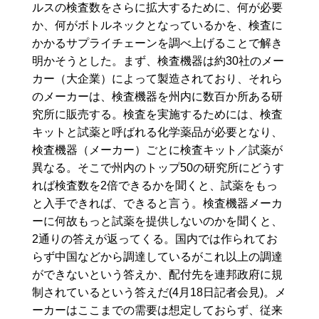
ルスの検査数をさらに拡大するために、何が必要
か、何がボトルネックとなっているかを、検査に
かかるサプライチェーンを調べ上げることで解き
明かそうとした。まず、検査機器は約30社のメー
カー（大企業）によって製造されており、それら
のメーカーは、検査機器を州内に数百か所ある研
究所に販売する。検査を実施するためには、検査
キットと試薬と呼ばれる化学薬品が必要となり、
検査機器（メーカー）ごとに検査キット／試薬が
異なる。そこで州内のトップ50の研究所にどうす
れば検査数を2倍できるかを聞くと、試薬をもっ
と入手できれば、できると言う。検査機器メーカ
ーに何故もっと試薬を提供しないのかを聞くと、
2通りの答えが返ってくる。国内では作られてお
らず中国などから調達しているがこれ以上の調達
ができないという答えか、配付先を連邦政府に規
制されているという答えだ(4月18日記者会見)。メ
ーカーはここまでの需要は想定しておらず、従来