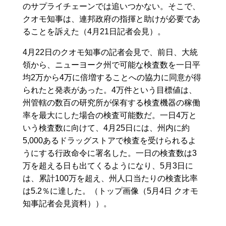
のサプライチェーンでは追いつかない。そこで、
クオモ知事は、連邦政府の指揮と助けが必要であ
ることを訴えた（4月21日記者会見）。
4月22日のクオモ知事の記者会見で、前日、大統
領から、ニューヨーク州で可能な検査数を一日平
均2万から4万に倍増することへの協力に同意が得
られたと発表があった。4万件という目標値は、
州管轄の数百の研究所が保有する検査機器の稼働
率を最大にした場合の検査可能数だ。一日4万と
いう検査数に向けて、4月25日には、州内に約
5,000あるドラッグストアで検査を受けられるよ
うにする行政命令に署名した。一日の検査数は3
万を超える日も出てくるようになり、5月3日に
は、累計100万を超え、州人口当たりの検査比率
は5.2％に達した。（トップ画像（5月4日 クオモ
知事記者会見資料））。