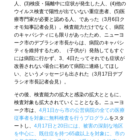
人、(3)検疫・隔離中に症状が発生した人、(4)他の
ウイルス検査で陽性が出ていない重症患者、(5)医
療専門家が必要と認める人、であった（3月6日ク
オモ知事記者会見）。検査能力だけでなく、病院
のキャパシティにも限りがあったため、ニューヨ
ーク市のデブラシオ市長からは、病院のキャパシ
ティを維持するため、（子供が）発熱してもすぐ
には病院に行かず、3、4日たってそれでも症状が
改善されない場合に初めて病院に連絡してほし
い、というメッセージも出された（3月17日デブ
ラシオ市長記者会見）。
その後、検査能力の拡大と感染の拡大とともに、
検査対象も拡大されていくこととなる。ニューヨ
ーク市は、
4月1日から市の公営病院の全ての医療
従事者を対象に無料検査を行うプログラム
をスタ
ートし、
4月17日と20日には、被害の深刻な地区
を中心に、既往症を持つ65歳以上を対象に、市の