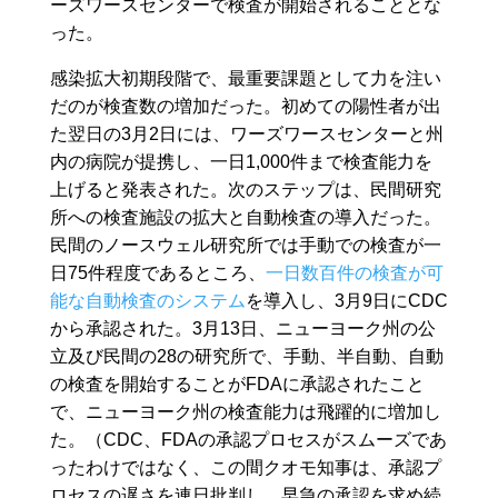
ーズワースセンターで検査が開始されることとな
った。
感染拡大初期段階で、最重要課題として力を注い
だのが検査数の増加だった。初めての陽性者が出
た翌日の3月2日には、ワーズワースセンターと州
内の病院が提携し、一日1,000件まで検査能力を
上げると発表された。次のステップは、民間研究
所への検査施設の拡大と自動検査の導入だった。
民間のノースウェル研究所では手動での検査が一
日75件程度であるところ、
一日数百件の検査が可
能な自動検査のシステム
を導入し、3月9日にCDC
から承認された。3月13日、ニューヨーク州の公
立及び民間の28の研究所で、手動、半自動、自動
の検査を開始することがFDAに承認されたこと
で、ニューヨーク州の検査能力は飛躍的に増加し
た。（CDC、FDAの承認プロセスがスムーズであ
ったわけではなく、この間クオモ知事は、承認プ
ロセスの遅さを連日批判し、早急の承認を求め続