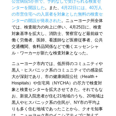
公営病院5か所で、予約なしで受けられる検査セ
ンターを開設した
。また、
4月22日には、40万人
の市営住宅への入居者を対象とした無料の検査セ
ンターの開設が発表された
。ニューヨーク州全体
では、検査能力の向上に伴い、4月25日に、検査
対象基準を拡大し、消防士、警察官など最前線で
働く労働者、医師、看護師など医療従事者、公共
交通機関、食料品関係などで働くエッセンシャ
ル・ワーカーが新たな検査対象となった。
ニューヨーク市内では、低所得のコミュニティや
黒人・ヒスパニック系のコミュニティでの感染拡
大が深刻であり、市の健康病院公社（Health +
Hospitals）や住宅局（NYCHA）の尽力で検査対
象と検査センターを拡大させてきた。それでもな
お、新規入院患者が住む21地域のうち、20地域は
黒人やヒスパニック系の住民が、NY市の平均よ
りも多く住む地域であったことから、クオモ知事
は、ニューヨーク市のイニシアティブに加えて、