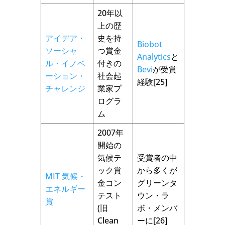
20年以
上の歴
アイデア・
史を持
Biobot
ソーシャ
つ賞金
Analytics
と
ル・イノベ
付きの
Bevi
が受賞
ーション・
社会起
経験[25]
チャレンジ
業家プ
ログラ
ム
2007年
開始の
気候テ
受賞者の中
ック賞
から多くが
MIT 気候・
金コン
グリーンタ
エネルギー
テスト
ウン・ラ
賞
(旧
ボ・メンバ
Clean
ーに[26]