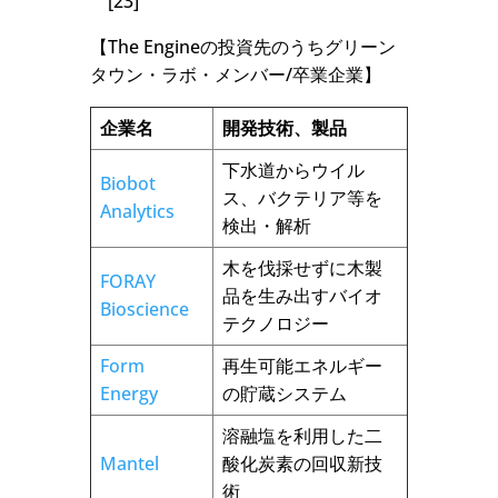
[23]
【The Engineの投資先のうちグリーン
タウン・ラボ・メンバー/卒業企業】
企業名
開発技術、製品
下水道からウイル
Biobot
ス、バクテリア等を
Analytics
検出・解析
木を伐採せずに木製
FORAY
品を生み出すバイオ
Bioscience
テクノロジー
Form
再生可能エネルギー
Energy
の貯蔵システム
溶融塩を利用した二
Mantel
酸化炭素の回収新技
術