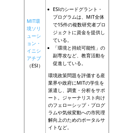
ESIのシードグラント・
プログラムは、MIT全体
MIT環
で15件の複数研究者プロ
境ソリ
ジェクトに資金を提供し
ューシ
ている。
ョン・
「環境と持続可能性」の
イニシ
副専攻など、教育活動を
アチブ
促進している。
（ESI）
環境政策問題を評価する産
業界や政府にMITの学生を
派遣し、調査・分析をサポ
ート。ジャーナリスト向け
のフェローシップ・プログ
ラムや気候変動への市民理
解向上のためのポータルサ
イトなど。