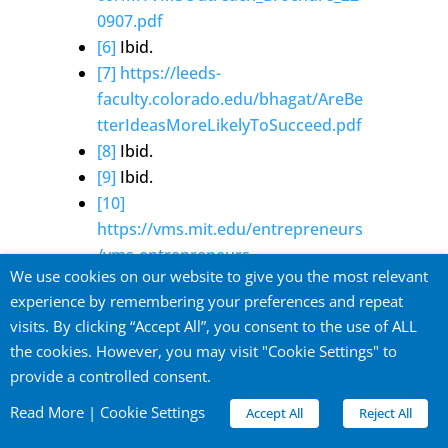
0907.pdf
[6]
Ibid.
[7]
https://leeds-
faculty.colorado.edu/bhagat/AreBe
tterIdeasMoreLikelyToSucceed.pdf
[8]
Ibid.
[9]
Ibid.
[10]
https://vms.mit.edu/entrepreneurs
/vms-entrepreneurs
We use cookies on our website to give you the most relevant
[11]
VMS-Mentored Companies in
experience by remembering your preferences and repeat
the Newsより
visits. By clicking “Accept All”, you consent to the use of ALL
https://vms.mit.edu/vms-
the cookies. However, you may visit "Cookie Settings" to
history/vms-mentored-companies-
provide a controlled consent.
news
[12]
Read More
|
Cookie Settings
Accept All
Reject All
https://entrepreneurship.mit.edu/d