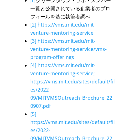
[i]
グリーンタウン・ラボ・メンバー
一覧と公開されている創業者のプロ
フィールを基に執筆者調べ
[2]
https://vms.mit.edu/mit-
venture-mentoring-service
[3]
https://vms.mit.edu/mit-
venture-mentoring-service/vms-
program-offerings
[4]
https://vms.mit.edu/mit-
venture-mentoring-service;
https://vms.mit.edu/sites/default/fil
es/2022-
09/MITVMSOutreach_Brochure_22
0907.pdf
[5]
https://vms.mit.edu/sites/default/fil
es/2022-
09/MITVMSOutreach_Brochure_22