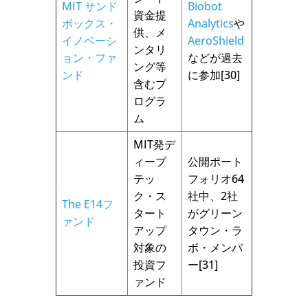
MIT サンド
Biobot
資金提
ボックス・
Analytics
や
供、メ
イノベーシ
AeroShield
ンタリ
ョン・ファ
などが過去
ング等
ンド
に参加[30]
含むプ
ログラ
ム
MIT発デ
ィープ
公開ポート
テッ
フォリオ64
ク・ス
社中、2社
The E14フ
タート
がグリーン
ァンド
アップ
タウン・ラ
対象の
ボ・メンバ
投資フ
ー[31]
ァンド