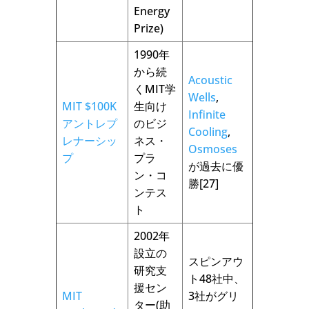
Energy
Prize)
1990年
から続
Acoustic
くMIT学
Wells
,
MIT $100K
生向け
Infinite
アントレプ
のビジ
Cooling
,
レナーシッ
ネス・
Osmoses
プ
プラ
が過去に優
ン・コ
勝[27]
ンテス
ト
2002年
設立の
スピンアウ
研究支
ト48社中、
援セン
MIT
3社がグリ
ター(助