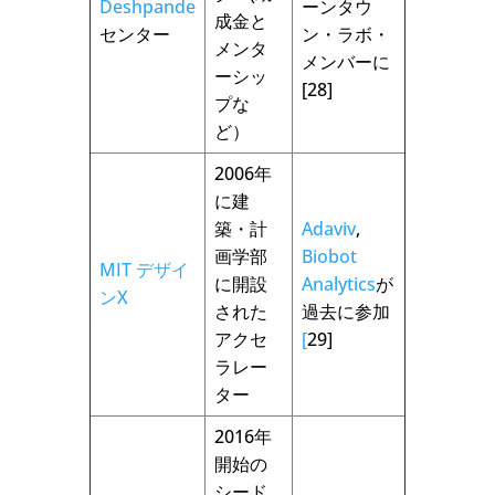
Deshpande
ーンタウ
成金と
センター
ン・ラボ・
メンタ
メンバーに
ーシッ
[28]
プな
ど）
2006年
に建
築・計
Adaviv
,
画学部
Biobot
MIT デザイ
に開設
Analytics
が
ンX
された
過去に参加
アクセ
[
29]
ラレー
ター
2016年
開始の
シード